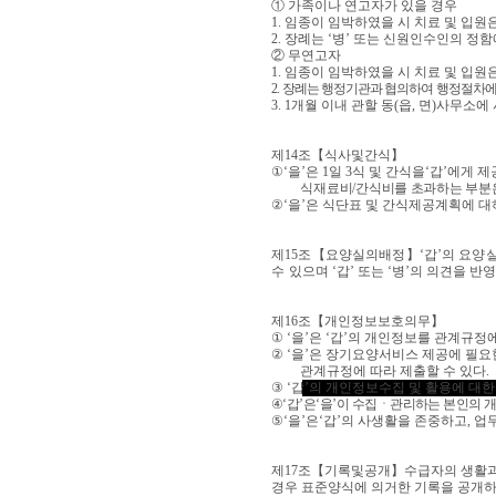
①
가족이나 연고자가 있을 경우
1.
임종이 임박하였을 시 치료 및 입원
2.
장례는
‘
병
’
또는 신원인수인의 정함
②
무연고자
1.
임종이 임박하였을 시 치료 및 입원
2.
장례는 행정기관과 협의하여 행정절차에 
3. 1
개월 이내 관할 동
(
읍
,
면
)
사무소에 
제
14
조
【
식사및간식
】
①
‘
을
’
은
1
일
3
식 및 간식을
‘
갑
’
에게 제
식재료비
/
간식비를 초과하는 부분
②
‘
을
’
은 식단표 및 간식제공계획에 
제
15
조
【
요양실의배정
】
‘
갑
’
의 요양
수 있
으며
‘
갑
’
또는
‘
병
’
의 의견을 반
제
16
조
【
개인정보보호의무
】
①
‘
을
’
은
‘
갑
’
의 개인정보를 관계규정에
②
‘
을
’
은 장기요양서비스 제공에 필
관계규정에 따라 제출할 수 있다
.
③
‘
갑
’
의 개인정보수집 및 활용에 대한
④
‘
갑
’
은
‘
을
’
이 수집ㆍ관리하는 본인의 개
⑤
‘
을
’
은
‘
갑
’
의 사생활을 존중하고
,
업무
제
17
조
【
기록및공개
】
수급자의 생활과
경우 표준양식에 의거한 기록을 공개