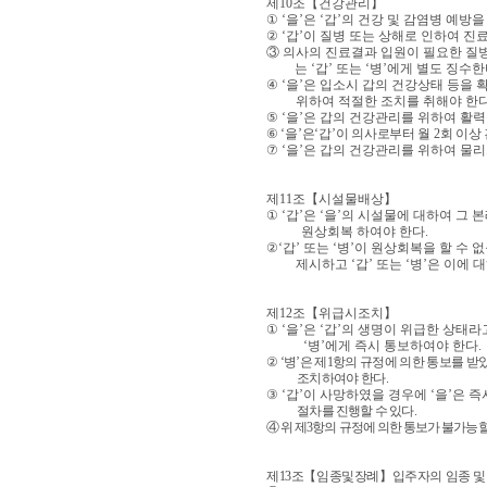
제
10
조
【
건강관리
】
①
‘
을
’
은
‘
갑
’
의 건강 및 감염병 예방
②
‘
갑
’
이 질병 또는 상해로 인하여 진
③
의사의 진료결과 입원이 필요한 질
는
‘
갑
’
또는
‘
병
’
에게 별도 징수한
④
‘
을
’
은 입소시 갑의 건강상태 등을 
위하여 적절한 조치를 취해야 한
⑤
‘
을
’
은 갑의 건강관리를 위하여 활
⑥
‘
을
’
은
‘
갑
’
이 의사로부터 월
2
회 이상
⑦
‘
을
’
은 갑의 건강관리를 위하여 물
제
11
조
【
시설물배상
】
①
‘
갑
’
은
‘
을
’
의 시설물에 대하여 그 
원상회복 하여야 한다
.
②
‘
갑
’
또는
‘
병
’
이 원상회복을 할 수 
제시하고
‘
갑
’
또는
‘
병
’
은 이에 
제
12
조
【
위급시조치
】
①
‘
을
’
은
‘
갑
’
의 생명이 위급한 상태라
‘
병
’
에게 즉시 통보하여야 한다
.
②
‘
병
’
은 제
1
항의 규정에 의한 통보를 받
조치하여야 한다
.
③
‘
갑
’
이 사망하였을 경우에
‘
을
’
은 즉
절차를 진행할 수 있다
.
④
위 제
3
항의 규정에 의한 통보가 불가능할
제
13
조
【
임종및장례
】
입주자의 임종 및