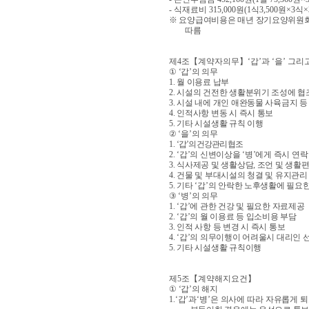
-
식재료비
315,000
원
(1
식
3,500
원
×3
식
×
※
요양급여비용은 매년 장기요양위원
따름
제
4
조
【
계약자의무
】
‘
갑
’
과
‘
을
’
그리
①
‘
갑
’
의 의무
1.
월 이용료 납부
2.
시설의 건전한 생활분위기 조성에 협
3.
시설 내에 개인 애완동물 사육금지 등
4.
인적사항 변동 시 즉시 통보
5.
기타 시설생활 규칙 이행
②
‘
을
’
의 의무
1.
‘
갑
’
의 건강관리 협조
2. ‘
갑
’
의 신변이상을
‘
병
’
에게 즉시 연락
3.
식사제공 및 생활상담
,
조언 및 생활
4.
건물 및 부대시설의 청결 및 유지관리
5.
기타
‘
갑
’
의 안락한 노후생활에 필요한
③
‘
병
’
의 의무
1. ‘
갑
’
에 관한 건강 및 필요한 자료제공
2. ‘
갑
’
의 월 이용료 등 입소비용 부담
3.
인적 사항 등 변경 시 즉시 통보
4. ‘
갑
’
의 의무이행이 어려울시 대리인 
5.
기타 시설생활 규칙이행
제
5
조
【
계약해지요건
】
①
‘
갑
’
의 해지
1.‘
갑
’
과
‘
병
’
은 의사에 따라 자유롭게 퇴