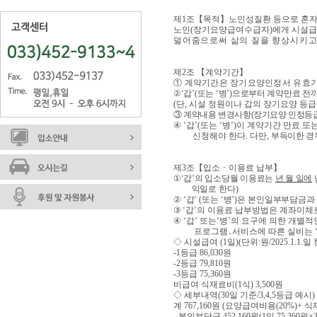
제
1
조
【
목적
】
노인성질환 등으로 혼자
노인
(
장기요양급여수급자
)
에게 시설급
덜어줌으로써 삶의 질을 향상시키고
제
2
조
【
계약기간
】
①
계약기간은 장기요양인정서 유효기
②
‘
갑
’(
또는
‘
병
’)
으로부터 계약만료 전
(
단
,
시설 정원이나 갑의 장기요양 등
③
계약내용 변경사항
(
장기요양 인정등
④
‘
갑
’(
또는
‘
병
’)
이 계약기간 만료 또
신청해야 한다
.
다만
,
부득이한 경
제
3
조
【
입소
･
이용료 납부
】
①
‘
갑
’
의 입소당월 이용료는
년 월 일에
익일로 한다
)
②
‘
갑
’ (
또는
‘
병
’)
은 본인일부부담금과
③
‘
갑
’
의 이용료 납부방법은 계좌이체
④
‘
갑
’
또는
‘
병
’
의 요구에 의한 개별적
프로그램
․
서비스에 따른 실비는
◇
시설급여
(1
일
)(
단위
:
원
/2025.1.1.
일 
-1
등급
86,030
원
-2
등급
79,810
원
-3
등급
75,360
원
비급여 식재료비
(1
식
) 3,500
원
◇
세부내역
(30
일 기준
/3,4,5
등급 예시
)
계
767,160
원
(
요양급여비용
(20%)+
식
-
본인부담금
452,160
원
(1
일
75,360
원
×