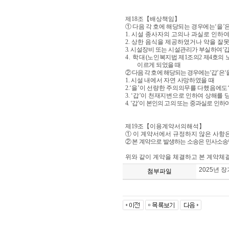
제
18
조
【
배상책임
】
①
다음 각 호에 해당되는 경우에는
‘
을
’
1.
시설 종사자의 고의나 과실로 인하
2.
상한 음식을 제공하였거나 약을 잘
3.
시설장비 또는 시설관리가 부실하여
‘
4.
학대
(
노인복지법 제
1
조의
2
제
4
호의 
이르게 되었을 때
②
다음 각 호에 해당되는 경우에는
‘
갑
’
은
‘
1.
시설 내에서 자연 사망하였을 때
2.‘
을
’
이 선량한 주의의무를 다했음에도
3. ‘
갑
’
이 천재지변으로 인하여 상해를 
4. ‘
갑
’
이 본인의 고의 또는 중과실로 인하
제
19
조
【
이용계약서의해석
】
①
이 계약서에서 규정하지 않은 사항
②
본 계약으로 발생하는 소송은 민사소송
위와 같이 계약을 체결하고 본 계약체
2025년 
첨부파일