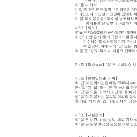
부득이한 경우에는 유선으로 통보
②
‘
을
’
의 해지
1.‘
갑
’
의 건강진단 결과
「
감염병의 예방
2.
타입소자의 안전과 인권에 심대한 위
3. ‘
갑
’
의 이용료를
2
회 이상 납부하지 
통지를 받은 날부터
14
일까지 
제
6
조
【
퇴소
】
①
‘
을
’
은 제
5
조
②
항의 규정에 의한 계약해
②
‘
갑
’
과
‘
병
’
은 제
1
항의 규정에 의한 통
인수하여 퇴소하여야 한다
.
단
,
사
수 있으며
,
이에 대해
‘
갑
’
또는
‘
③
‘
을
’
은
‘
갑
’
이 퇴소 시 이용료 잔액에
제
7
조
【
입소물품
】
‘
갑
’
은 시설입소 
제
8
조
【
면회및외출
･
외박
】
①
‘
갑
’
의 면회시간은 매일
09:00
시부
(
단
‘
갑
’
과
‘
을
’
또는
‘
병
’
이 동의할 경우
②
‘
갑
’
은 외출
･
외박시 사전에
‘
을
’
에게
③
‘
을
’
이 제공하는 음식물 이외의 음
④
외출
･
외박 중
‘
갑
’
에게 신체적
･
정신
제
9
조
【
시설관리
】
①
‘
을
’
은 보건
,
위생
,
방범
,
방화 기타 
②
‘
을
’
은 원무 행정상 필요한 경우 입