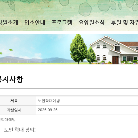
양원소개
입소안내
프로그램
요양원소식
후원 및 자
공지사항
제목
노인학대예방
작성일자
2025-09-26
인학대예방
노인 학대 정의
: