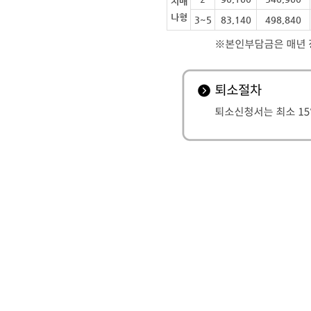
치매
나형
3~5
83,140
498,840