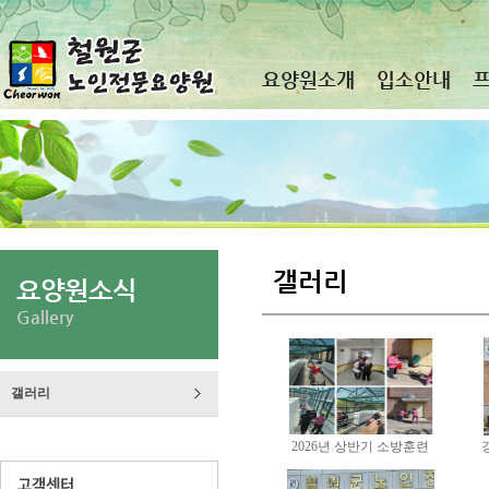
요양원소개
입소안내
갤러리
요양원소식
Gallery
갤러리
2026년 상반기 소방훈련