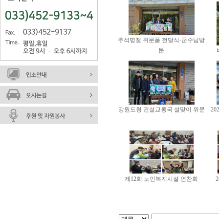
추석명절 위문품 전달식-군수님방
문
강원도청 건설교통국 설맞이 위문
2
제12회 노인복지시설 연찬회